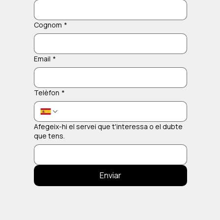
Cognom
*
Email
*
Telèfon
*
Afegeix-hi el servei que t'interessa o el dubte
que tens.
Enviar