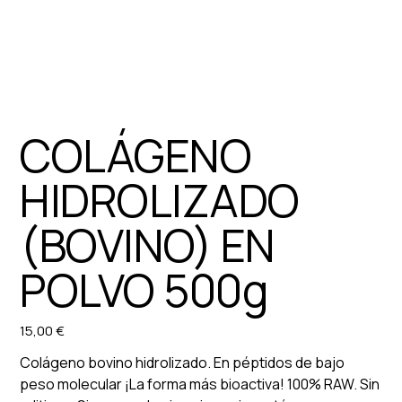
COLÁGENO
HIDROLIZADO
(BOVINO) EN
POLVO 500g
15,00 €
Preu
Colágeno bovino hidrolizado. En péptidos de bajo
peso molecular ¡La forma más bioactiva! 100% RAW. Sin