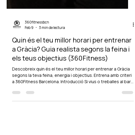
360fitnessbcn
Feb 9
3 min de lectura
Quin és el teu millor horari per entrenar
a Gràcia? Guia realista segons la feina i
els teus objectius (360Fitness)
Descobreix quin és el teu millor horari per entrenar a Gràcia
segons la teva feina, energia i objectius. Entrena amb criteri
a 360Fitness Barcelona. Introducció Si vius o treballes al barri
i et preguntes “quin és el meu millor horari per entrenar” , no
ets l’únic/a. En un gimnàs a Gràcia ho veiem cada dia: moltes
persones volen cuidar-se, però entre reunions, torns,
desplaçaments i vida personal, l’entrenament acaba
quedant “per quan es pugui”. La clau és clara: el millor h