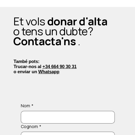
Et vols
donar d'alta
o tens un dubte?
Contacta'ns
.
També pots:
Trucar-nos al
+34 664 90 30 31
o enviar un
Whatsapp
Nom
*