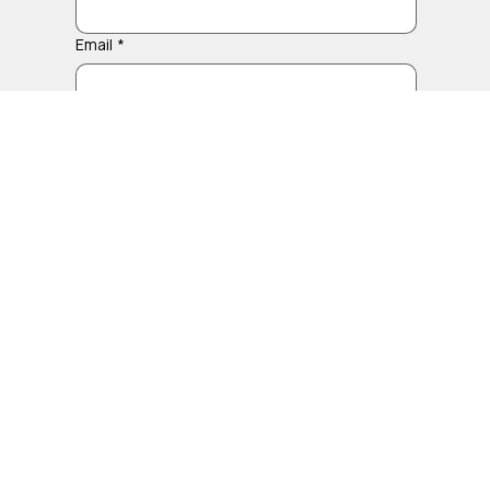
Cognom
*
Email
*
Telèfon
*
Afegeix-hi el servei que t'interessa o el dubte
que tens.
Enviar