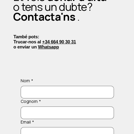
o tens un dubte?
Contacta'ns
.
També pots:
Trucar-nos al
+34 664 90 30 31
o enviar un
Whatsapp
Nom
*
Cognom
*
Email
*