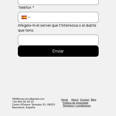
Telèfon
*
Afegeix-hi el servei que t'interessa o el dubte
que tens.
Enviar
360fitness.bcn@gmail.com
Home
About
Contact
Blog
+34 664 90 30 31
Política de privacidad
Carrer d'Esteve Terradas 33, 08023
​Términos y condiciones
Barcelona, España