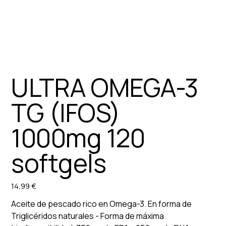
ULTRA OMEGA-3
TG (IFOS)
1000mg 120
softgels
14,99 €
Preu
Aceite de pescado rico en Omega-3. En forma de
Triglicéridos naturales - Forma de máxima