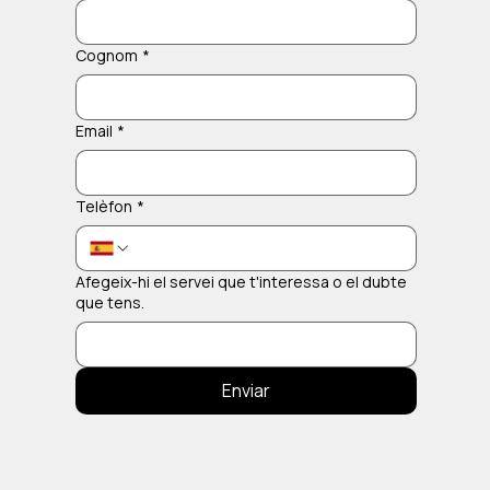
Cognom
*
Email
*
Telèfon
*
Afegeix-hi el servei que t'interessa o el dubte
que tens.
Enviar