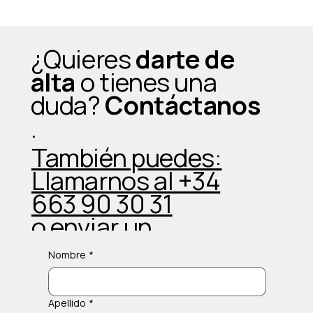
¿Quieres
darte de
alta
o tienes una
duda?
Contáctanos
.
También puedes:
Llamarnos al +34
663 90 30 31
o enviar un
Whatsapp
Nombre
*
Apellido
*