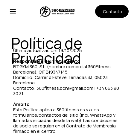
Contacto
Política de
Última actualización: 19/10/2025
Privacidad
Responsable del tratamiento
FITGYM 360, S.L. (nombre comercial 360Fitness
Barcelona), CIF B19347145.
Domicilio: Carrer d’Esteve Terradas 33, 08023
Barcelona.
Contacto: 360fitness.bcn@gmail.com | +34 663 90
30 31.
Ámbito
Esta Política aplica a 360fitness.es y a los
formularios/contactos del sitio (incl. WhatsApp y
llamadas iniciadas desde la web). Las condiciones
de socio se regulan en el Contrato de Membresía
firmado en el centro.