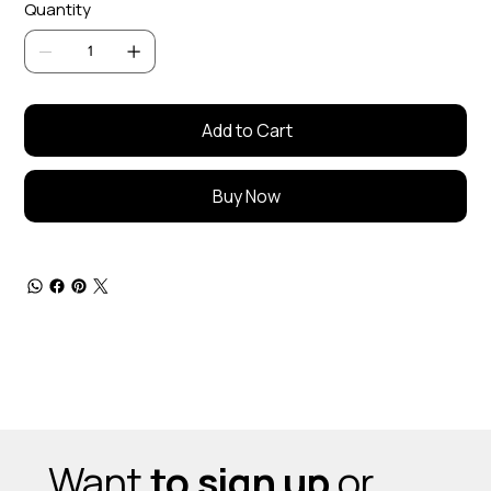
Quantity
Add to Cart
Buy Now
Want
to sign up
or