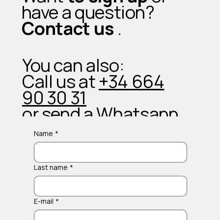
have a question?
Contact us
.
You can also:
Call us at
+34 664
90 30 31
or send a
Whatsapp
Name
*
Last name
*
E-mail
*