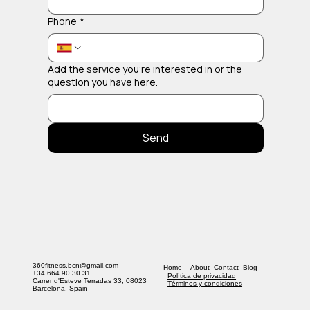
Phone
*
Add the service you're interested in or the
question you have here.
Send
360fitness.bcn@gmail.com
Home
About
Contact
Blog
+34 664 90 30 31
Política de privacidad
Carrer d'Esteve Terradas 33, 08023
​Términos y condiciones
Barcelona, Spain