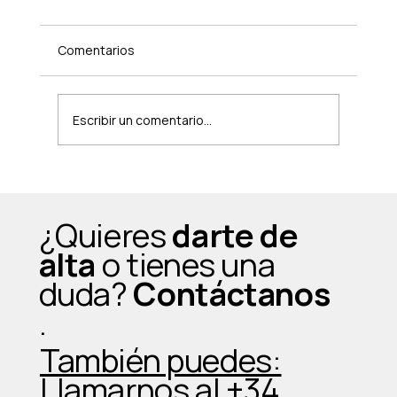
Comentarios
Escribir un comentario...
¿Una clase grupal usando máquinas de
gimnasio? Sí, y cambia completamente
¿Quieres
darte de
la experiencia
alta
o tienes una
duda?
Contáctanos
.
También puedes:
Llamarnos al +34