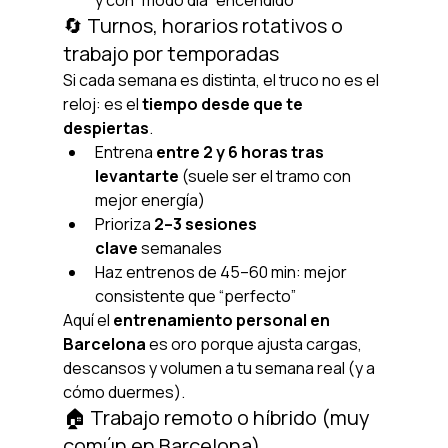
y con “modo día” encendido
🔄 Turnos, horarios rotativos o 
trabajo por temporadas
Si cada semana es distinta, el truco no es el 
reloj: es el 
tiempo desde que te 
despiertas
.
Entrena 
entre 2 y 6 horas tras 
levantarte
 (suele ser el tramo con 
mejor energía)
Prioriza 
2–3 sesiones 
clave
 semanales
Haz entrenos de 45–60 min: mejor 
consistente que “perfecto”
Aquí el 
entrenamiento personal en 
Barcelona
 es oro porque ajusta cargas, 
descansos y volumen a tu semana real (y a 
cómo duermes).
🏠 Trabajo remoto o híbrido (muy 
común en Barcelona)