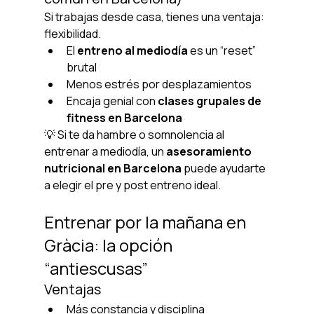
Si trabajas desde casa, tienes una ventaja: 
flexibilidad.
El 
entreno al mediodía
 es un “reset” 
brutal
Menos estrés por desplazamientos
Encaja genial con 
clases grupales de 
fitness en Barcelona
💡 Si te da hambre o somnolencia al 
entrenar a mediodía, un 
asesoramiento 
nutricional en Barcelona
 puede ayudarte 
a elegir el pre y post entreno ideal.
Entrenar por la mañana en 
Gràcia: la opción 
“antiescusas”
Ventajas
Más constancia y disciplina