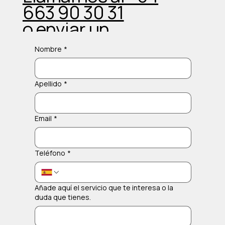
663 90 30 31
o enviar un
Whatsapp
Nombre
*
Apellido
*
Email
*
Teléfono
*
Añade aquí el servicio que te interesa o la
duda que tienes.