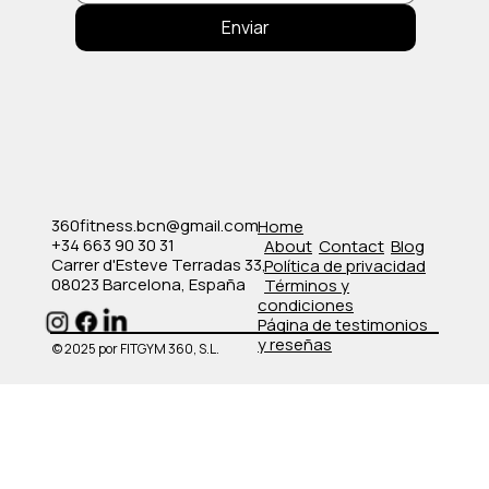
Enviar
360fitness.bcn@gmail.com
Home
+34 663 90 30 31
About
Contact
Blog
Carrer d'Esteve Terradas 33,
Política de privacidad
08023 Barcelona, España
​Términos y
condiciones
​Página de testimonios
y reseñas
© 2025 por FITGYM 360, S.L.