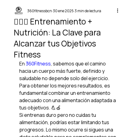
360fitnessbcn
30 ene 2025
3 min de lectura
🏋️‍♂️🥗 Entrenamiento +
Nutrición: La Clave para
Alcanzar tus Objetivos
Fitness
En 
360Fitness
, sabemos que el camino 
hacia un cuerpo más fuerte, definido y 
saludable no depende solo del ejercicio. 
Para obtener los mejores resultados, es 
fundamental combinar un entrenamiento 
adecuado con una alimentación adaptada a 
tus objetivos. 💪🍏
Si entrenas duro pero no cuidas tu 
alimentación, podrías estar limitando tus 
progresos. Lo mismo ocurre si sigues una 