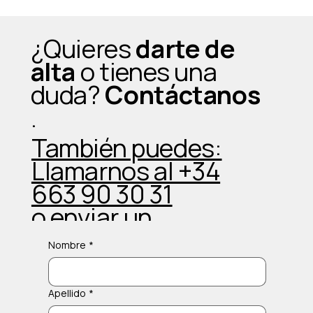
¿Una clase grupal usando máquinas de
gimnasio? Sí, y cambia completamente
¿Quieres
darte de
la experiencia
alta
o tienes una
duda?
Contáctanos
.
También puedes:
Llamarnos al +34
663 90 30 31
o enviar un
Whatsapp
Nombre
*
Apellido
*