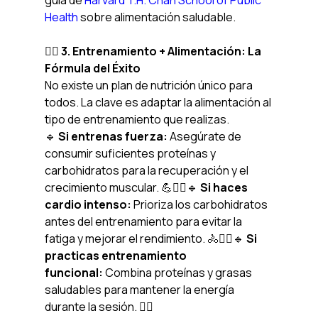
guía de 
Harvard T.H. Chan School of Public 
Health
 sobre alimentación saludable.
🏃‍♂️ 3. Entrenamiento + Alimentación: La 
Fórmula del Éxito
No existe un plan de nutrición único para 
todos. La clave es adaptar la alimentación al 
tipo de entrenamiento que realizas.
🔹 
Si entrenas fuerza:
 Asegúrate de 
consumir suficientes proteínas y 
carbohidratos para la recuperación y el 
crecimiento muscular. 💪🏋️‍♂️🔹 
Si haces 
cardio intenso:
 Prioriza los carbohidratos 
antes del entrenamiento para evitar la 
fatiga y mejorar el rendimiento. 🚴🏃‍♂️🔹 
Si 
practicas entrenamiento 
funcional:
 Combina proteínas y grasas 
saludables para mantener la energía 
durante la sesión. 🏋️‍♀️