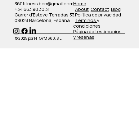
360fitness.bcn@gmail.com
Home
+34 663 90 30 31
About
Contact
Blog
Carrer d'Esteve Terradas 33,
Política de privacidad
08023 Barcelona, España
​Términos y
condiciones
​Página de testimonios
y reseñas
© 2025 por FITGYM 360, S.L.