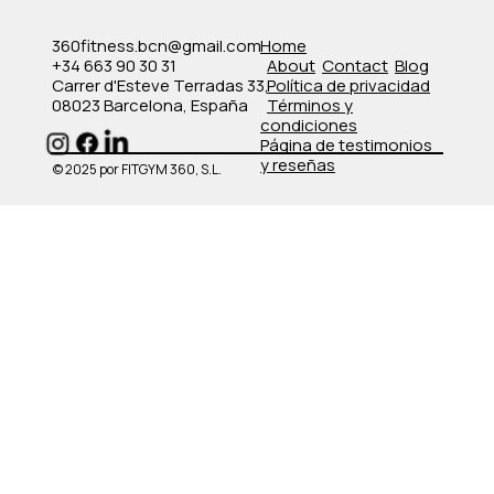
360fitness.bcn@gmail.com
Home
+34 663 90 30 31
About
Contact
Blog
Carrer d'Esteve Terradas 33,
Política de privacidad
08023 Barcelona, España
​Términos y
condiciones
​Página de testimonios
y reseñas
© 2025 por FITGYM 360, S.L.