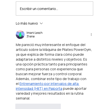
Escribir un comentario...
Lo más nuevo
¿Una clase grupal usando máquinas de
gimnasio? Sí, y cambia completamente
Imani Lesch
31 ene
la experiencia
Me pareció muy interesante el enfoque del 
artículo sobre la Máquina de Pilates PowerGym, 
ya que explica de forma clara cómo puede 
adaptarse a distintos niveles y objetivos. Es 
una opción práctica tanto para principiantes 
como para personas con experiencia que 
buscan mejorar fuerza y control corporal. 
Además, combinar este tipo de trabajo con 
el 
Entrenamiento por intervalos de alta 
intensidad (HIIT) en Paiporta
 puede aportar 
variedad y mejores resultados en la rutina 
semanal.
Me gusta
Reaccionar