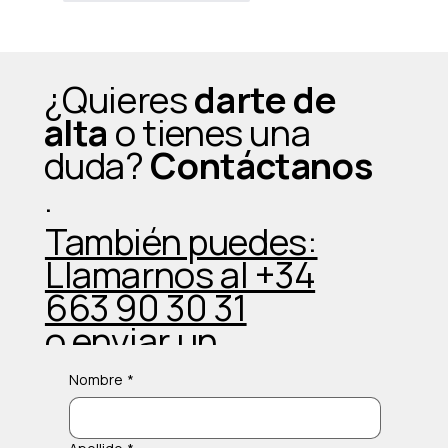
¿Quieres
darte de
alta
o tienes una
duda?
Contáctanos
.
También puedes:
Llamarnos al +34
663 90 30 31
o enviar un
Whatsapp
Nombre
*