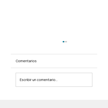
Comentarios
Escribir un comentario...
¿Una clase grupal usando máquinas de
gimnasio? Sí, y cambia completamente