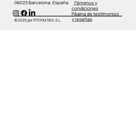
08023 Barcelona, España
​Términos y
condiciones
​Página de testimonios
y reseñas
© 2025 por FITGYM 360, S.L.