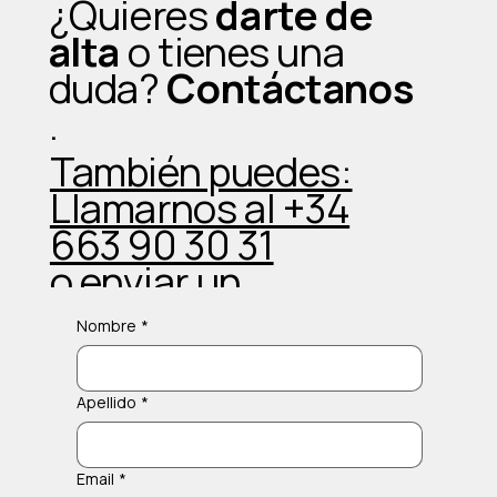
¿Quieres
darte de
la experiencia
alta
o tienes una
duda?
Contáctanos
.
También puedes:
Llamarnos al +34
663 90 30 31
o enviar un
Whatsapp
Nombre
*
Apellido
*
Email
*