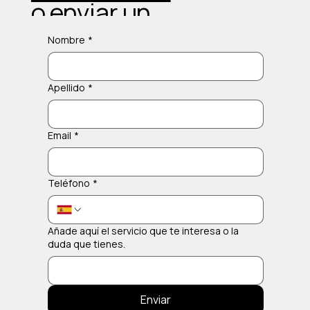
o enviar un
Whatsapp
Nombre
*
Apellido
*
Email
*
Teléfono
*
Añade aquí el servicio que te interesa o la
duda que tienes.
Enviar