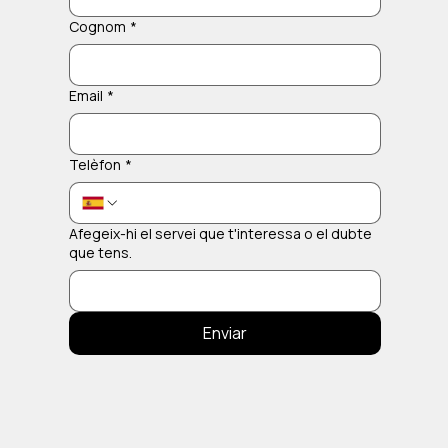
Cognom
*
Email
*
Telèfon
*
Afegeix-hi el servei que t'interessa o el dubte
que tens.
Enviar