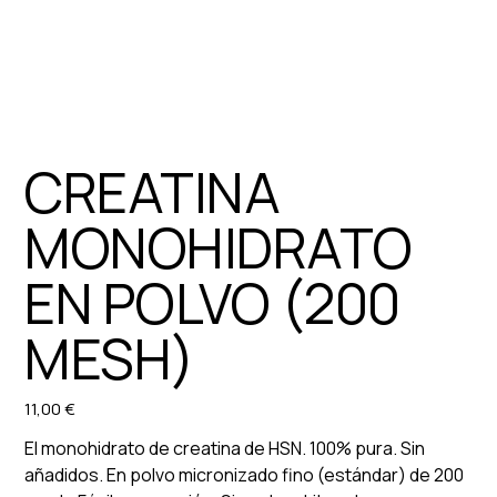
CREATINA
MONOHIDRATO
EN POLVO (200
MESH)
11,00 €
Preu
El monohidrato de creatina de HSN. 100% pura. Sin
añadidos. En polvo micronizado fino (estándar) de 200