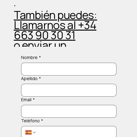
.
También puedes:
Llamarnos al +34
663 90 30 31
o enviar un
Whatsapp
Nombre
*
Apellido
*
Email
*
Teléfono
*