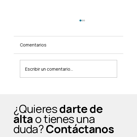
Comentarios
Escribir un comentario...
¿Una clase grupal usando máquinas de
gimnasio? Sí, y cambia completamente
¿Quieres
darte de
la experiencia
alta
o tienes una
duda?
Contáctanos