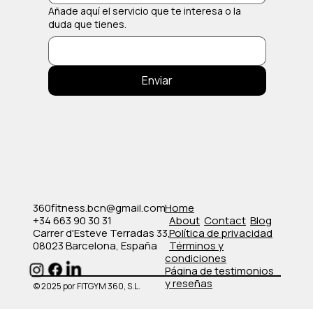
Añade aquí el servicio que te interesa o la
duda que tienes.
Enviar
360fitness.bcn@gmail.com
Home
+34 663 90 30 31
About
Contact
Blog
Carrer d'Esteve Terradas 33,
Política de privacidad
08023 Barcelona, España
​Términos y
condiciones
​Página de testimonios
y reseñas
© 2025 por FITGYM 360, S.L.