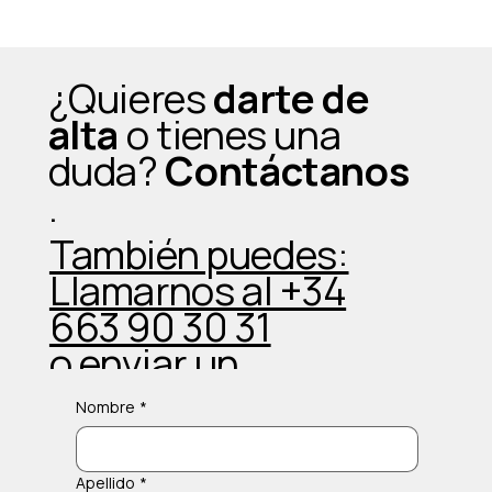
¿Una clase grupal usando máquinas de
gimnasio? Sí, y cambia completamente
¿Quieres
darte de
la experiencia
alta
o tienes una
duda?
Contáctanos
.
También puedes:
Llamarnos al +34
663 90 30 31
o enviar un
Whatsapp
Nombre
*
Apellido
*