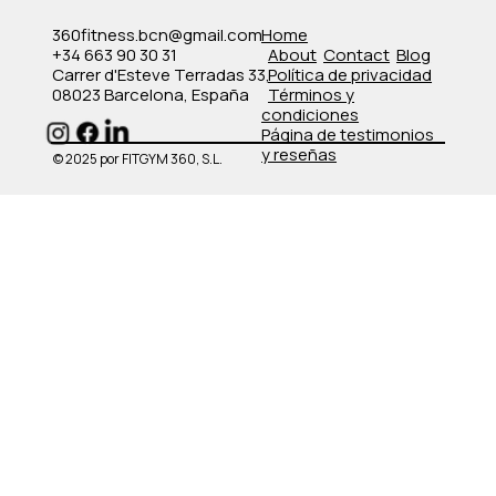
360fitness.bcn@gmail.com
Home
+34 663 90 30 31
About
Contact
Blog
Carrer d'Esteve Terradas 33,
Política de privacidad
08023 Barcelona, España
​Términos y
condiciones
​Página de testimonios
y reseñas
© 2025 por FITGYM 360, S.L.