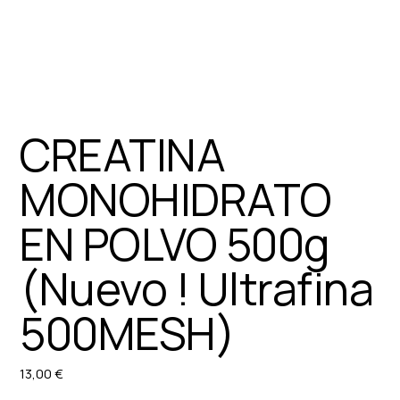
CREATINA
MONOHIDRATO
EN POLVO 500g
(Nuevo ! Ultrafina
500MESH)
13,00 €
Precio