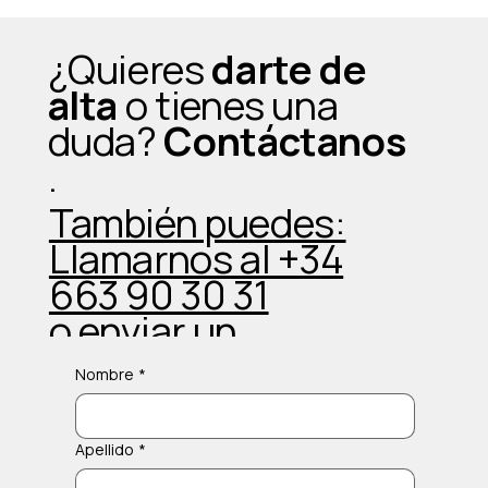
¿Quieres
darte de
alta
o tienes una
duda?
Contáctanos
.
También puedes:
Llamarnos al +34
663 90 30 31
o enviar un
Whatsapp
Nombre
*
Apellido
*