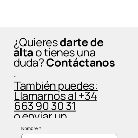
¿Quieres
darte de
alta
o tienes una
duda?
Contáctanos
.
También puedes:
Llamarnos al +34
663 90 30 31
o enviar un
Whatsapp
Nombre
*