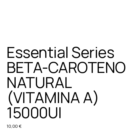
Essential Series
BETA-CAROTENO
NATURAL
(VITAMINA A)
15000UI
10,00 €
Precio