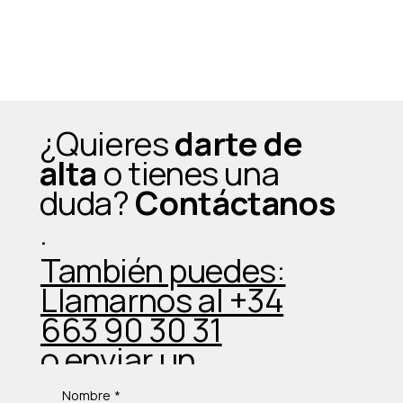
¿Quieres
darte de
alta
o tienes una
duda?
Contáctanos
.
También puedes:
Llamarnos al +34
663 90 30 31
o enviar un
Whatsapp
Nombre
*