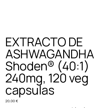
EXTRACTO DE
ASHWAGANDHA
Shoden® (40:1)
240mg, 120 veg
capsulas
20,00 €
Precio