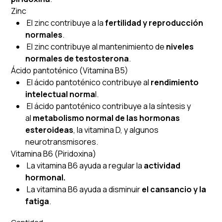
Zinc
El zinc contribuye a la
fertilidad y reproducción
normales
.
El zinc contribuye al mantenimiento de
niveles
normales de testosterona
.
Ácido pantoténico (Vitamina B5)
El
ácido pantoténico contribuye al
rendimiento
intelectual norma
l.
El ácido pantoténico contribuye a la síntesis y
al
metabolismo normal de las hormonas
esteroideas
, la vitamina D, y algunos
neurotransmisores.
Vitamina B6 (Piridoxina)
La vitamina B6 ayuda a regular la
actividad
hormonal.
La vitamina B6 ayuda a disminuir
el cansancio y la
fatiga
.