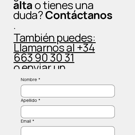
alta
o tienes una
duda?
Contáctanos
.
También puedes:
Llamarnos al +34
663 90 30 31
o enviar un
Whatsapp
Nombre
*
Apellido
*
Email
*