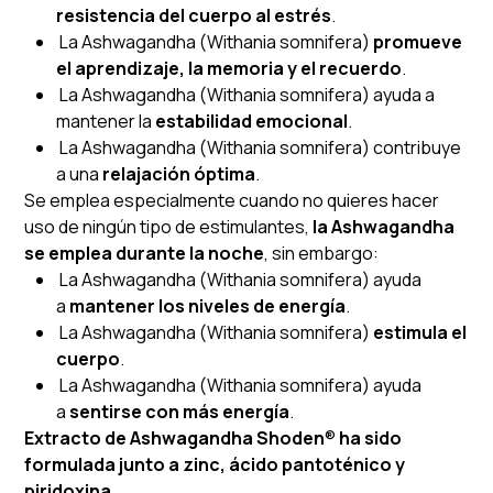
resistencia del cuerpo al estrés
.
La Ashwagandha (Withania somnifera)
promueve
el aprendizaje, la memoria y el recuerdo
.
La Ashwagandha (Withania somnifera) ayuda a
mantener la
estabilidad emocional
.
La Ashwagandha (Withania somnifera) contribuye
a una
relajación óptima
.
Se emplea especialmente cuando no quieres hacer
uso de ningún tipo de estimulantes,
la Ashwagandha
se emplea durante la noche
, sin embargo:
La Ashwagandha (Withania somnifera) ayuda
a
mantener los niveles de energía
.
La Ashwagandha (Withania somnifera)
estimula
el
cuerpo
.
La Ashwagandha (Withania somnifera) ayuda
a
sentirse con más energía
.
Extracto de Ashwagandha Shoden
®
ha sido
formulada junto a zinc, ácido pantoténico y
piridoxina
.