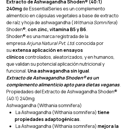
Extracto de Ashwagandha Shoden® (40:1)
240mg
de EssentialSeries es un complemento
alimenticio en cápsulas vegetales a base de extracto
de raíz y hoja de ashwagandha (
Withania Somnifera
)
Shoden®,
con zinc, vitamina B5 y B6
.
Shoden® es una marca registrada de la
empresa
Arjuna Natural Pvt. Ltd.
conocida por
su
extensa aplicación en ensayos
clínicos
controlados, aleatorizados, y en humanos,
que validan su potencial aplicación nutricional y
funcional.
Una ashwagandha sin igual
.
Extracto de Ashwagandha Shoden® es un
complemento alimenticio apto para dietas veganas
.
Propiedades del Extracto de Ashwagandha Shoden®
(40:1) 240mg
Ashwagandha (Withania somnifera)
La Ashwagandha (Withania somnifera)
tiene
propiedades adaptogénicas
.
La Ashwagandha (Withania somnifera)
mejora la