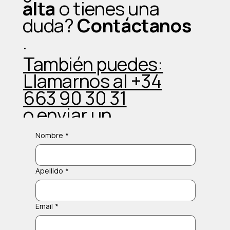
alta
o tienes una
duda?
Contáctanos
.
También puedes:
Llamarnos al +34
663 90 30 31
o enviar un
Whatsapp
Nombre
*
Apellido
*
Email
*